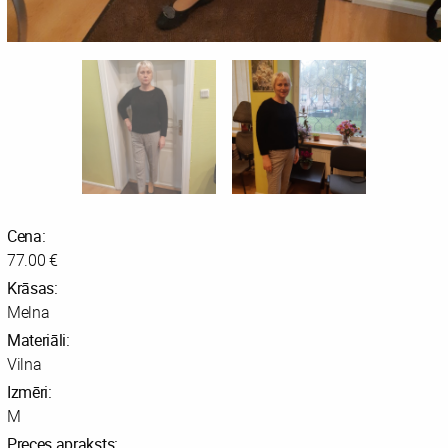
Cena:
77.00 €
Krāsas:
Melna
Materiāli:
Vilna
Izmēri:
M
Preces apraksts: