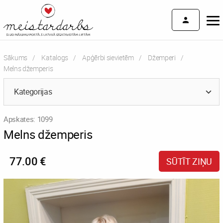
Sākums
Katalogs
Apģērbi sievietēm
Džemperi
Current:
Melns džemperis
Kategorijas
Apskates: 1099
Melns džemperis
77.00 €
SŪTĪT ZIŅU