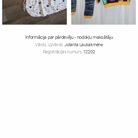
Informācija par pārdevēju - nodokļu maksātāju
Vārds, Uzvārds:
Jolanta Laukakmene
Reģistrācijas numurs:
12202