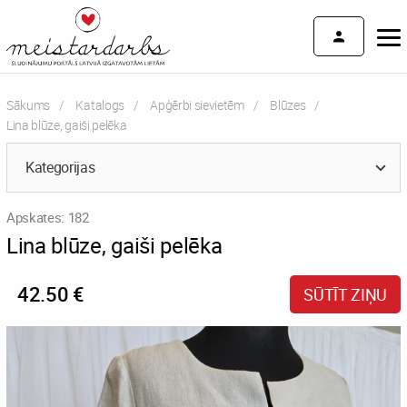
Sākums
Katalogs
Apģērbi sievietēm
Blūzes
Current:
Lina blūze, gaiši pelēka
Kategorijas
Apskates: 182
Lina blūze, gaiši pelēka
42.50 €
SŪTĪT ZIŅU