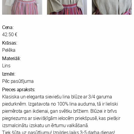
Cena:
42.50 €
Krāsas:
Pelēka
Materiāli:
Lins
Izmēri:
Pēc pasūtījuma
Preces apraksts:
Klasiska un eleganta sieviešu lina blūze ar 3/4 garuma
piedurknēm. Izgatavota no 100% lina auduma, tā ir lieliski
piemērota gan ikdienai, gan svētku brīžiem. Blūzei ir brīvs
piegriezums ar sievišķīgām ielocēm priekšpusē, kas piešķir
izsmalcinātu izskatu un ērtumu valkāšanā.
Tiek šūta uz pasūtījumu! Izpildes laiks 3-5 darba dienas!