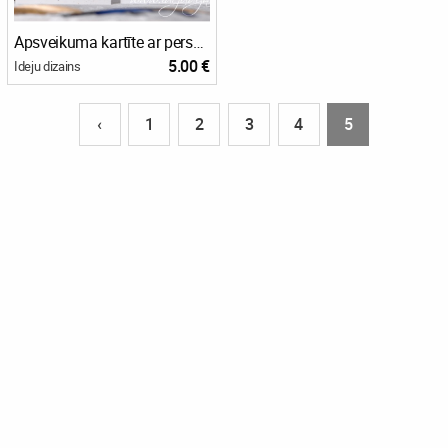
Apsveikuma kartīte ar personalizējamu vārdu
5.00 €
Ideju dizains
‹
1
2
3
4
5