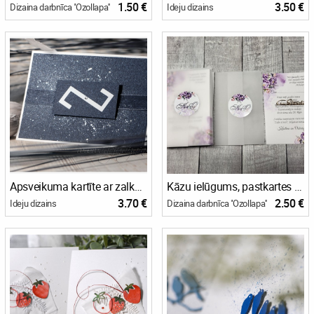
1.50 €
3.50 €
Dizaina darbnīca ''Ozollapa''
Ideju dizains
Apsveikuma kartīte ar zalkša zīmi
Kāzu ielūgums, pastkartes tipa
3.70 €
2.50 €
Ideju dizains
Dizaina darbnīca ''Ozollapa''