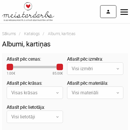
Sākums
Katalogs
Current:
Albumi, kartiņas
Albumi, kartiņas
Atlasīt pēc cenas:
Atlasīt pēc izmēra:
Visi izmēri
1.00€
85.00€
Atlasīt pēc krāsas:
Atlasīt pēc materiāla:
Visas krāsas
Visi materiāli
Atlasīt pēc lietotāja:
Visi lietotāji