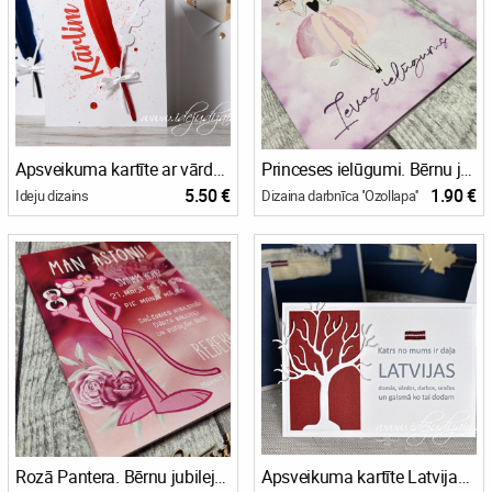
Apsveikuma kartīte ar vārdu un kabatiņu
Princeses ielūgumi. Bērnu jubilejas ielūgums, pastkartes tipa
5.50 €
1.90 €
Ideju dizains
Dizaina darbnīca ''Ozollapa''
Rozā Pantera. Bērnu jubilejas ielūgums, pastkartes tipa
Apsveikuma kartīte Latvijas svētkiem