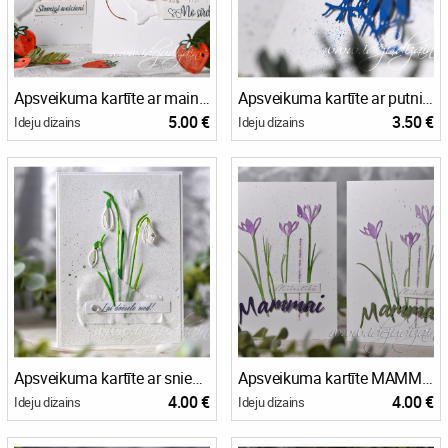
Apsveikuma kartīte ar maināmu virsrakstu
Apsveikuma kartīte ar putniņiem
5.00 €
3.50 €
Ideju dizains
Ideju dizains
Apsveikuma kartīte ar sniegpulkstenītēm
Apsveikuma kartīte MAMMAI
4.00 €
4.00 €
Ideju dizains
Ideju dizains