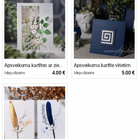
Apsveikuma kartītes ar ziediem
Apsveikuma kartīte vīrietim
4.00 €
5.00 €
Ideju dizains
Ideju dizains