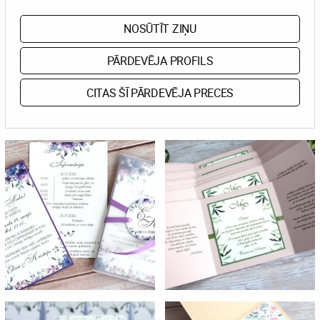
NOSŪTĪT ZIŅU
PĀRDEVĒJA PROFILS
CITAS ŠĪ PĀRDEVĒJA PRECES