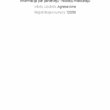
Informācija par pārdevēju - nodokļu maksātāju
Vārds, Uzvārds:
Agnese Arne
Reģistrācijas numurs:
12050