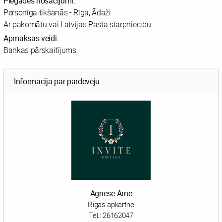
Piegādes nosacījumi:
Personīga tikšanās - Rīga, Ādaži
Ar pakomātu vai Latvijas Pasta starpniecību
Apmaksas veidi:
Bankas pārskaitījums
Informācija par pārdevēju
Agnese Arne
Rīgas apkārtne
Tel.:
26162047