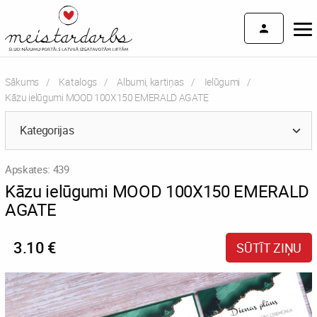
Sākums
Katalogs
Albumi, kartiņas
Ielūgumi
Current:
Kāzu ielūgumi MOOD 100X150 EMERALD AGATE
Kategorijas
Apskates: 439
Kāzu ielūgumi MOOD 100X150 EMERALD
AGATE
3.10 €
SŪTĪT ZIŅU