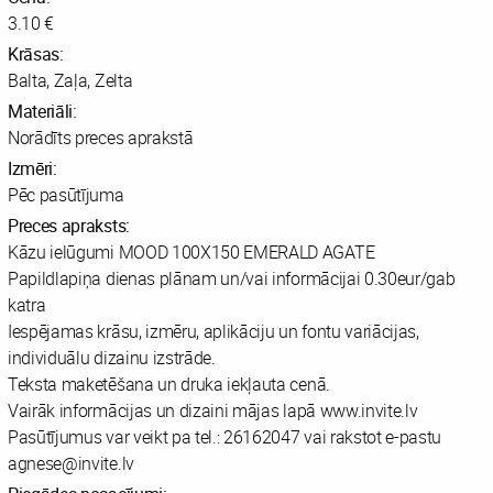
3.10 €
Krāsas:
Balta, Zaļa, Zelta
Materiāli:
Norādīts preces aprakstā
Izmēri:
Pēc pasūtījuma
Preces apraksts:
Kāzu ielūgumi MOOD 100X150 EMERALD AGATE
Papildlapiņa dienas plānam un/vai informācijai 0.30eur/gab
katra
Iespējamas krāsu, izmēru, aplikāciju un fontu variācijas,
individuālu dizainu izstrāde.
Teksta maketēšana un druka iekļauta cenā.
Vairāk informācijas un dizaini mājas lapā www.invite.lv
Pasūtījumus var veikt pa tel.: 26162047 vai rakstot e-pastu
agnese@invite.lv