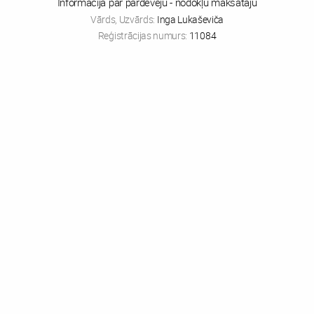
Informācija par pārdevēju - nodokļu maksātāju
Vārds, Uzvārds:
Inga Lukaševiča
Reģistrācijas numurs:
11084