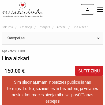
Sākums
Katalogs
Interjers
Aizkari
Current:
Lina aizkari
Kategorijas
Apskates: 1188
Lina aizkari
150.00 €
SŪTĪT ZIŅU
Šim sludinājumam ir beidzies publicēšanas
termiņš. Lūdzu, sazinieties ar tās autoru, ja vēlaties
noskaidrot preces pieejamību vai pasūtīšanas
iespējas!