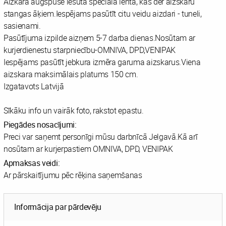
Aizkara augšpusē iešūta speciāla lenta, kas der aizskaru
stangas āķiem.Iespējams pasūtīt citu veidu aizdari - tuneli,
sasienami.
Pasūtījuma izpilde aizņem 5-7 darba dienas.Nosūtam ar
kurjerdienestu starpniecību-OMNIVA, DPD,VENIPAK
Iespējams pasūtīt jebkura izmēra garuma aizskarus.Viena
aizskara maksimālais platums 150 cm.
Izgatavots Latvijā
Sīkāku info un vairāk foto, rakstot epastu.
Piegādes nosacījumi:
Preci var saņemt personīgi mūsu darbnīcā Jelgavā.Kā arī
nosūtam ar kurjerpastiem OMNIVA, DPD, VENIPAK
Apmaksas veidi:
Ar pārskaitījumu pēc rēķina saņemšanas
Informācija par pārdevēju