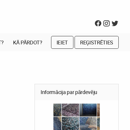
T?
KĀ PĀRDOT?
IEIET
REĢISTRĒTIES
Informācija par pārdevēju