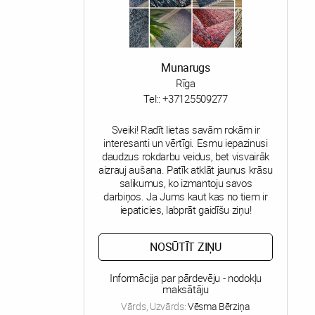
Munarugs
Rīga
Tel::
+37125509277
Sveiki! Radīt lietas savām rokām ir
interesanti un vērtīgi. Esmu iepazinusi
daudzus rokdarbu veidus, bet visvairāk
aizrauj aušana. Patīk atklāt jaunus krāsu
salikumus, ko izmantoju savos
darbiņos. Ja Jums kaut kas no tiem ir
iepaticies, labprāt gaidīšu ziņu!
NOSŪTĪT ZIŅU
Informācija par pārdevēju - nodokļu
maksātāju
Vārds, Uzvārds:
Vēsma Bērziņa