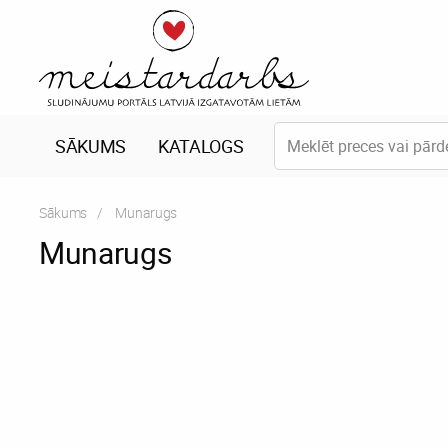
SĀKUMS
KATALOGS
Sākums
Current:
Munarugs
Munarugs