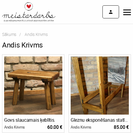
Sākums
Current:
Andis Krivms
Andis Krivms
Govs slaucamais ķeblītis.
Gleznu eksponēšanas statīvs.
60.00 €
85.00 €
Andis Krivms
Andis Krivms