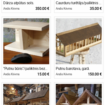
Dārza atpūtas sols.
Caurduru turētājs/paliktnis caurduršanai.
350.00 €
35.00 €
Andis Krivms
Andis Krivms
"Putnu būris"/paliktnis bezdelīgām.
Putnu barotava, garā.
15.00 €
150.00 €
Andis Krivms
Andis Krivms