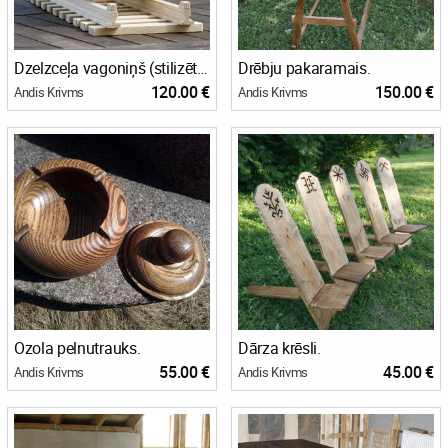
Dzelzceļa vagoniņš (stilizēts)
Drēbju pakaramais.
120.00 €
150.00 €
Andis Krivms
Andis Krivms
Ozola pelnutrauks.
Dārza krēsli.
55.00 €
45.00 €
Andis Krivms
Andis Krivms