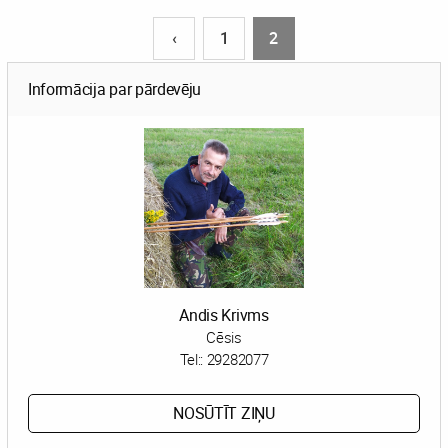
‹
1
2
Informācija par pārdevēju
Andis Krivms
Cēsis
Tel::
29282077
NOSŪTĪT ZIŅU