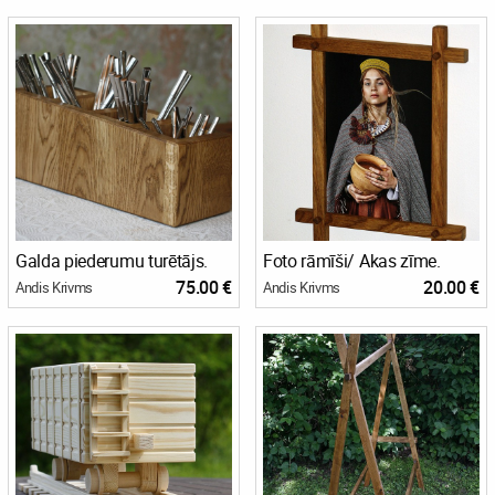
Galda piederumu turētājs.
Foto rāmīši/ Akas zīme.
75.00 €
20.00 €
Andis Krivms
Andis Krivms