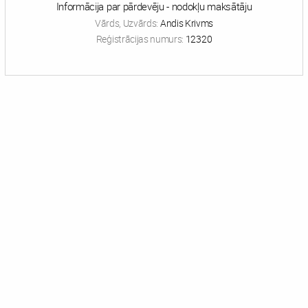
Informācija par pārdevēju - nodokļu maksātāju
Vārds, Uzvārds:
Andis Krivms
Reģistrācijas numurs:
12320