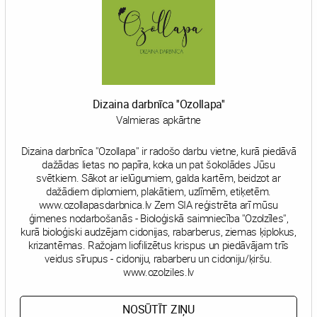
Dizaina darbnīca ''Ozollapa''
Valmieras apkārtne
Dizaina darbnīca ''Ozollapa'' ir radošo darbu vietne, kurā piedāvā
dažādas lietas no papīra, koka un pat šokolādes Jūsu
svētkiem. Sākot ar ielūgumiem, galda kartēm, beidzot ar
dažādiem diplomiem, plakātiem, uzlīmēm, etiķetēm.
www.ozollapasdarbnica.lv Zem SIA reģistrēta arī mūsu
ģimenes nodarbošanās - Bioloģiskā saimniecība ''Ozolzīles'',
kurā bioloģiski audzējam cidonijas, rabarberus, ziemas ķiplokus,
krizantēmas. Ražojam liofilizētus krispus un piedāvājam trīs
veidus sīrupus - cidoniju, rabarberu un cidoniju/ķiršu.
www.ozolziles.lv
NOSŪTĪT ZIŅU