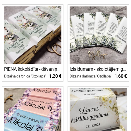
PIENA šokolādīte - dāvaniņa absolventiem
Izlaidumam - skolotājiem gardumi
1.20 €
1.60 €
Dizaina darbnīca ''Ozollapa''
Dizaina darbnīca ''Ozollapa''