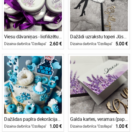
Viesu dāvaniņas - liofilizētu krispu burciņas ar personalizētu uzlīmi
Dažādi uzrakstu toperi Jūsu pasākumam
2.60 €
5.00 €
Dizaina darbnīca ''Ozollapa''
Dizaina darbnīca ''Ozollapa''
Dažādas papīra dekorācijas Jūsu svētku kūkai vai ēdiena dekorēšanai
Galda kartes, veramas (papīra)
1.00 €
1.00 €
Dizaina darbnīca ''Ozollapa''
Dizaina darbnīca ''Ozollapa''