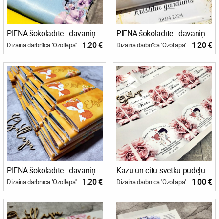
PIENA šokolādīte - dāvaniņa viesiem jubilejā
PIENA šokolādīte - dāvaniņa viesiem jubilejā
1.20 €
1.20 €
Dizaina darbnīca ''Ozollapa''
Dizaina darbnīca ''Ozollapa''
PIENA šokolādīte - dāvaniņa viesiem jubilejā
Kāzu un citu svētku pudeļu etiķetes
1.20 €
1.00 €
Dizaina darbnīca ''Ozollapa''
Dizaina darbnīca ''Ozollapa''