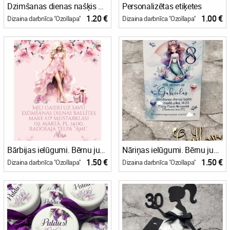
Dzimšanas dienas našķis Tiktak konfektes
Personalizētas etiķetes
1.20 €
1.00 €
Dizaina darbnīca ''Ozollapa''
Dizaina darbnīca ''Ozollapa''
Bārbijas ielūgumi. Bērnu jubilejas ielūgums, pastkartes tipa
Nāriņas ielūgumi. Bērnu jubilejas ielūgums, pastkartes tipa
1.50 €
1.50 €
Dizaina darbnīca ''Ozollapa''
Dizaina darbnīca ''Ozollapa''