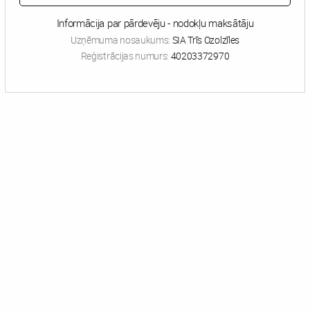
Informācija par pārdevēju - nodokļu maksātāju
Uzņēmuma nosaukums:
SIA Trīs Ozolzīles
Reģistrācijas numurs:
40203372970