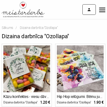
Sākums
Current:
Dizaina darbnīca ''Ozollapa''
Dizaina darbnīca ''Ozollapa''
Kāzu konfektes - viesu dāvanas
Hip Hop ielūgumi. Bērnu jubilejas ielūgums, pastkartes tipa
1.20 €
1.90 €
Dizaina darbnīca ''Ozollapa''
Dizaina darbnīca ''Ozollapa''