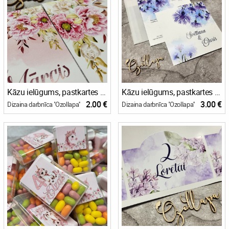
Kāzu ielūgums, pastkartes tipa + pasupapīra aizdare
Kāzu ielūgums, pastkartes tipa + aploksne
2.00 €
3.00 €
Dizaina darbnīca ''Ozollapa''
Dizaina darbnīca ''Ozollapa''