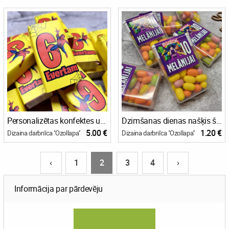
Personalizētas konfektes un toperu komplekts Spiderman tematikā
Dzimšanas dienas našķis šokolādītes un Tiktak konfektes
5.00 €
1.20 €
Dizaina darbnīca ''Ozollapa''
Dizaina darbnīca ''Ozollapa''
‹
1
2
3
4
›
Informācija par pārdevēju